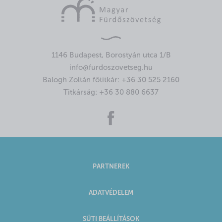
1146 Budapest, Borostyán utca 1/B
info@furdoszovetseg.hu
Balogh Zoltán főtitkár:
+36 30 525 2160
Titkárság:
+36 30 880 6637
PARTNEREK
ADATVÉDELEM
SÜTI BEÁLLÍTÁSOK