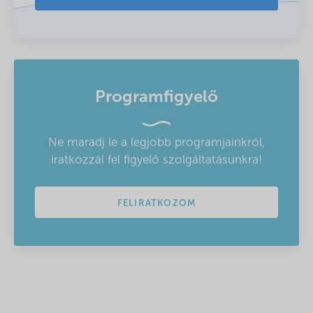
Programfigyelő
Ne maradj le a legjobb programjainkról,
iratkozzál fel figyelő szolgáltatásunkra!
FELIRATKOZOM