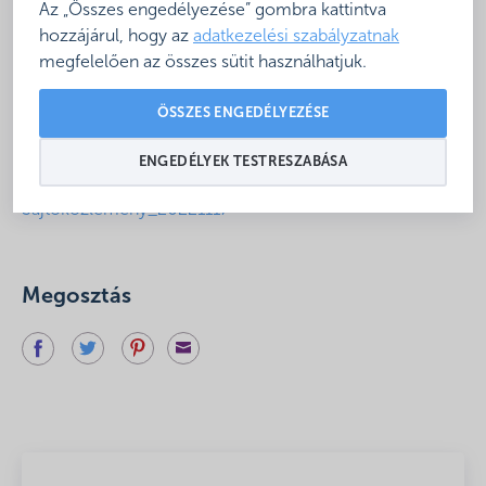
Az „Összes engedélyezése” gombra kattintva
hozzájárul, hogy az
adatkezelési szabályzatnak
Gulyás Gergely miniszter úr bejelentette, hogy a
megfelelően az összes sütit használhatjuk.
kormány turisztikai akciótervet fogadott el.
A Magyar Fürdőszövetség elnöksége a csatolt
ÖSSZES ENGEDÉLYEZÉSE
sajtóközleményt adta ki a kormány turisztikai
ENGEDÉLYEK TESTRESZABÁSA
akciótervével kapcsolatosan:
Sajtóközlemény_20221117
Megosztás