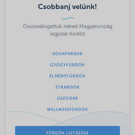
Csobbanj velünk!
Összeválogattuk neked Magyarország
legjobb fürdőit
AQUAPARKOK
GYÓGYFÜRDŐK
ÉLMÉNYFÜRDŐK
STRANDOK
USZODÁK
WELLNESSFÜRDŐK
FÜRDŐK LISTÁZÁSA