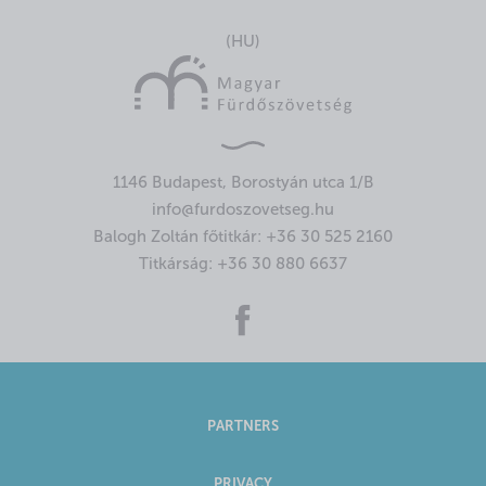
(HU)
1146 Budapest, Borostyán utca 1/B
info@furdoszovetseg.hu
Balogh Zoltán főtitkár:
+36 30 525 2160
Titkárság:
+36 30 880 6637
PARTNERS
PRIVACY