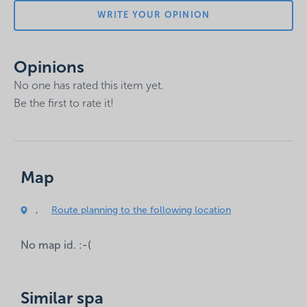
WRITE YOUR OPINION
Opinions
No one has rated this item yet.
Be the first to rate it!
Your email address will not be published.
Required fields
Map
are marked
*
Comment
,
Route planning to the following location
*
No map id. :-(
Similar spa