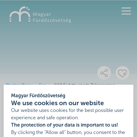
SEARCH
Starting Page
Spa
(HU) Fedett uszoda Zalaegerszeg
Magyar Fürdőszövetség
(HU) Fedett uszoda
We use cookies on our website
Zalaegerszeg
Our website uses cookies for the best possible user
experience and safe operation.
The protection of your data is important to us!
,
By clicking the “Allow all” button, you consent to the
show on map