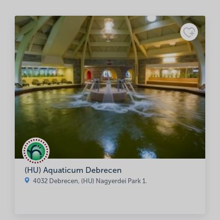
Name
*
Email
*
(HU) Aquaticum Debrecen
Save my name, email, and website in this browser for the next
4032 Debrecen, (HU) Nagyerdei Park 1.
time I comment.
Rating