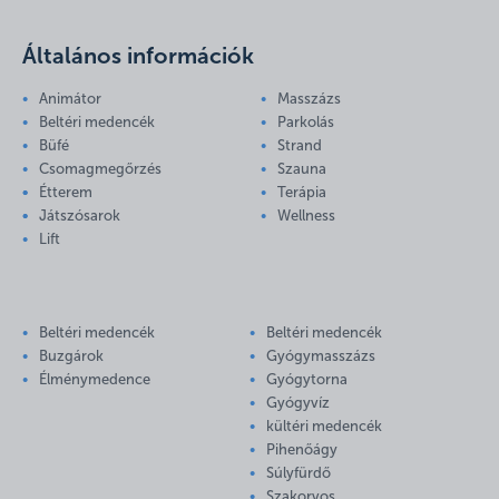
Általános információk
Animátor
Masszázs
Beltéri medencék
Parkolás
Büfé
Strand
Csomagmegőrzés
Szauna
Étterem
Terápia
Játszósarok
Wellness
Lift
Beltéri medencék
Beltéri medencék
Buzgárok
Gyógymasszázs
Élménymedence
Gyógytorna
Gyógyvíz
kültéri medencék
Pihenőágy
Súlyfürdő
Szakorvos