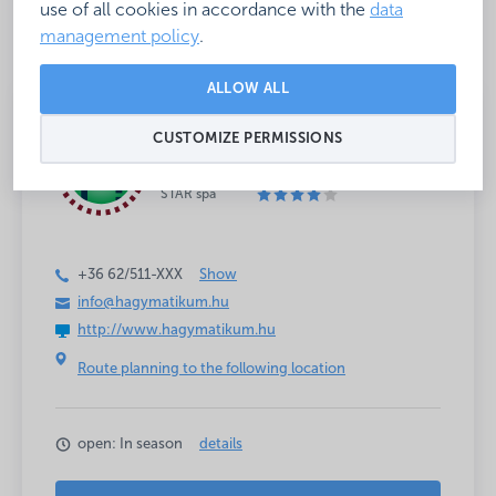
use of all cookies in accordance with the
data
management policy
.
ALLOW ALL
Qualified spa
CUSTOMIZE PERMISSIONS
STAR
adventure spa
STAR spa
+36 62/511-
XXX
Show
info@hagymatikum.hu
http://www.hagymatikum.hu
Route planning to the following location
open: In season
details