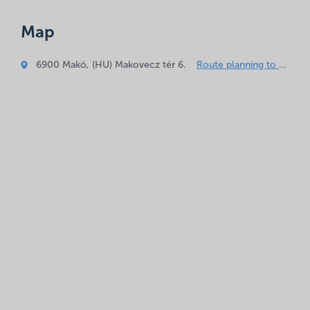
Your email address will not be published.
Required fields
Map
are marked
*
Comment
6900 Makó, (HU) Makovecz tér 6.
*
Route planning to the following location
Name
*