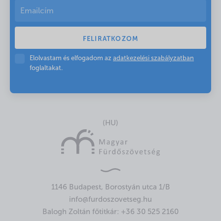
Elolvastam és elfogadom az
adatkezelési szabályzatban
foglaltakat.
(HU)
1146 Budapest, Borostyán utca 1/B
info@furdoszovetseg.hu
Balogh Zoltán főtitkár:
+36 30 525 2160