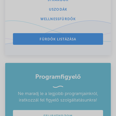
STRANDOK
USZODÁK
WELLNESSFÜRDŐK
FÜRDŐK LISTÁZÁSA
Programfigyelő
Ne maradj le a legjobb programjainkról,
iratkozzál fel figyelő szolgáltatásunkra!