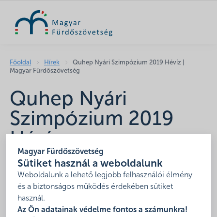
KERESÉS
Főoldal
Hírek
Quhep Nyári Szimpózium 2019 Hévíz |
Magyar Fürdőszövetség
Quhep Nyári
Szimpózium 2019
Hévíz
Magyar Fürdőszövetség
2019. február 12.
Sütiket használ a weboldalunk
Miben látják a külföldről érkező vendégek a magyar
Weboldalunk a lehető legjobb felhasználói élmény
fürdők erősségeit? Hol és hogyan tudják a magyarok
és a biztonságos működés érdekében sütiket
használ.
fejleszteni a nemzetközi piacokat?
Az Ön adatainak védelme fontos a számunkra!