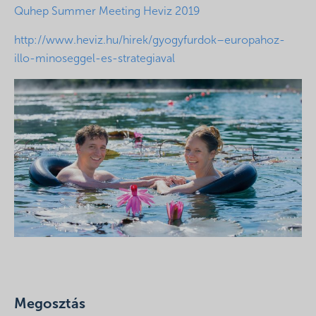
Quhep Summer Meeting Heviz 2019
http://www.heviz.hu/hirek/gyogyfurdok–europahoz-
illo-minoseggel-es-strategiaval
Megosztás