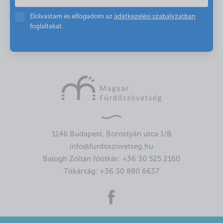
Elolvastam és elfogadom az
adatkezelési szabályzatban
foglaltakat.
1146 Budapest, Borostyán utca 1/B
info@furdoszovetseg.hu
Balogh Zoltán főtitkár:
+36 30 525 2160
Titkárság:
+36 30 880 6637