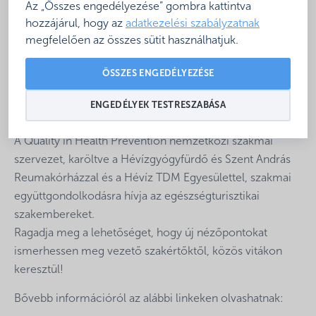
Ezen kérdések megválaszolására keresik a választ
Az „Összes engedélyezése” gombra kattintva
Hévízen, két kimagasló előadó meghívásával.
hozzájárul, hogy az
adatkezelési szabályzatnak
Claudia Wagner
, a Fit-Reisen-től (Németország) és
Dr.
megfelelően az összes sütit használhatjuk.
Franz Terwey
, az Európai
ÖSSZES ENGEDÉLYEZÉSE
Társadalombiztosítási Platform (ESIP) egykori
elnökeként valódi szakértői a nemzetközi
ENGEDÉLYEK TESTRESZABÁSA
egészségbiztosítás és az egészségturizmus témáinak.
A Quality in Health Prevention nemzetközi szakmai
szervezet, karöltve a Hévízgyógyfürdő és Szent András
Reumakórházzal és a Hévíz TDM Egyesülettel, szakmai
együttgondolkodásra hívja az egészségturisztikai
szakembereket.
Ragadja meg a lehetőséget, hogy új nézőpontokat
ismerhessen meg vezető szakértőktől, közös vitákon
keresztül!
Bővebb információról az alábbi linkeken olvashatnak: