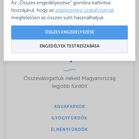
Az „Összes engedélyezése” gombra kattintva
hozzájárul, hogy az
adatkezelési szabályzatnak
megfelelően az összes sütit használhatjuk.
ÖSSZES ENGEDÉLYEZÉSE
ENGEDÉLYEK TESTRESZABÁSA
Csobbanj velünk!
Összeválogattuk neked Magyarország
legjobb fürdőit
AQUAPARKOK
GYÓGYFÜRDŐK
ÉLMÉNYFÜRDŐK