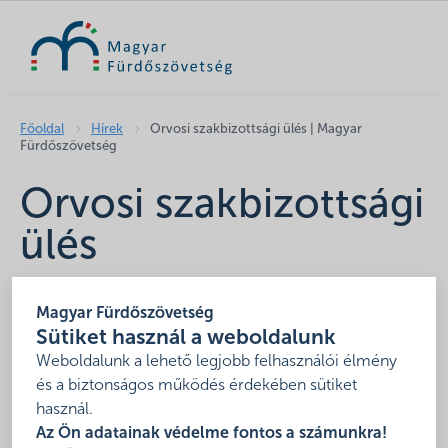
KERESÉS
Főoldal
Hírek
Orvosi szakbizottsági ülés | Magyar
Fürdőszövetség
Orvosi szakbizottsági
ülés
2019. április 5.
Magyar Fürdőszövetség
Időpont: 2019. május 13-án 14 órától
Sütiket használ a weboldalunk
Helyszín: Hévíz
Weboldalunk a lehető legjobb felhasználói élmény
és a biztonságos működés érdekében sütiket
használ.
Az Ön adatainak védelme fontos a számunkra!
Megosztás