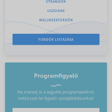
STRANDOK
USZODÁK
WELLNESSFÜRDŐK
FÜRDŐK LISTÁZÁSA
Programfigyelő
Ne maradj le a legjobb programjainkról,
iratkozzál fel figyelő szolgáltatásunkra!