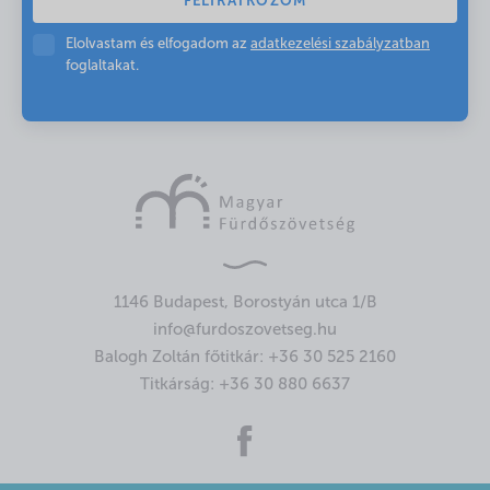
Elolvastam és elfogadom az
adatkezelési szabályzatban
foglaltakat.
1146 Budapest, Borostyán utca 1/B
info@furdoszovetseg.hu
Balogh Zoltán főtitkár:
+36 30 525 2160
Titkárság:
+36 30 880 6637