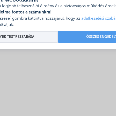
l a weboldalunk
Ehhez Rád, munkádra, ötleteidre, projektekben, pályázatokban 
 legjobb felhasználói élmény és a biztonságos működés érdeké
delme fontos a számunkra!
zése” gombra kattintva hozzájárul, hogy az
adatkezelési szabá
lhatjuk.
YEK TESTRESZABÁSA
ÖSSZES ENGEDÉL