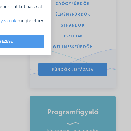
való
GYÓGYFÜRDŐK
ben sütiket használ.
ÉLMÉNYFÜRDŐK
lyzatnak
megfelelően
STRANDOK
USZODÁK
YEZÉSE
WELLNESSFÜRDŐK
FÜRDŐK LISTÁZÁSA
Programfigyelő