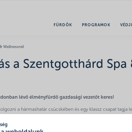
FÜRDŐK
PROGRAMOK
VÉDJ
 & Wellnessnél
ás a Szentgotthárd Spa
jdonban lévő élményfürdő gazdasági vezetőt keres!
lgozni a hármashatár csücskében és egy klassz csapat tagja le
ségét, profizmusát, kreativitását, odaadását szakmai és emberi
lgozunk, hogy magunk mögött hagyjuk az elmúlt, nehézségekke
tség