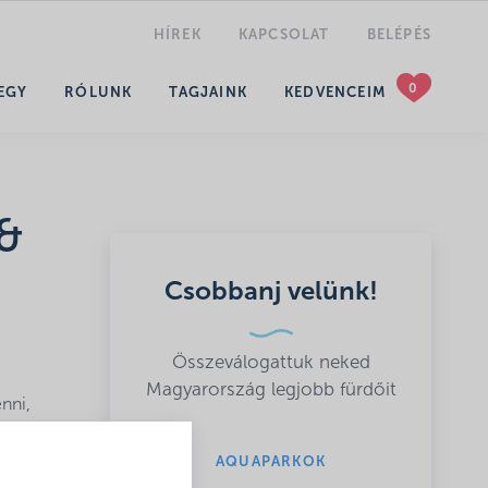
HÍREK
KAPCSOLAT
BELÉPÉS
KERESÉS
EGY
RÓLUNK
TAGJAINK
KEDVENCEIM
 &
Csobbanj velünk!
Összeválogattuk neked
Magyarország legjobb fürdőit
nni,
l teli
AQUAPARKOK