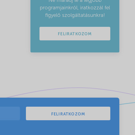
Ne maradj le a legjobb
programjainkról, iratkozzál fel
figyelő szolgáltatásunkra!
FELIRATKOZOM