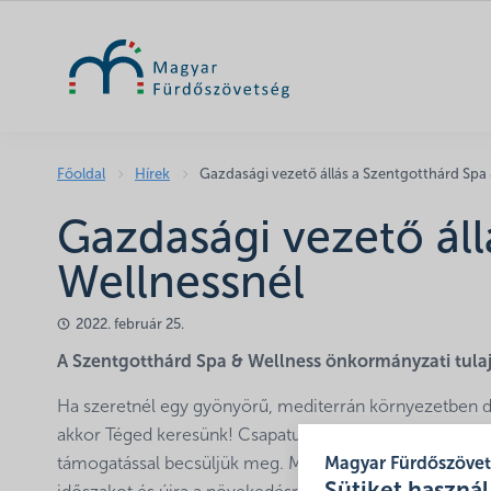
Főoldal
Hírek
Gazdasági vezető állás a Szentgotthárd Spa
Gazdasági vezető áll
Wellnessnél
2022. február 25.
A Szentgotthárd Spa & Wellness önkormányzati tula
Ha szeretnél egy gyönyörű, mediterrán környezetben do
akkor Téged keresünk! Csapatunk tagjainak elkötelezett
támogatással becsüljük meg. Minden erőnkkel azon do
Magyar Fürdőszöve