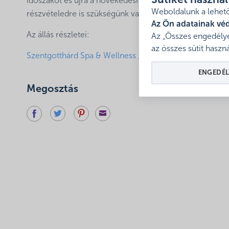
Sütiket haszná
időszakot és újra a növekedésre tudjunk koncentrálni. 
Weboldalunk a lehető
részvételedre is szükségünk van!
Az Ön adatainak vé
Az állás részletei:
Az „Összes engedélye
az összes sütit haszná
Szentgotthárd Spa & Wellness _ Gazdasági vezető
ENGEDÉL
Megosztás