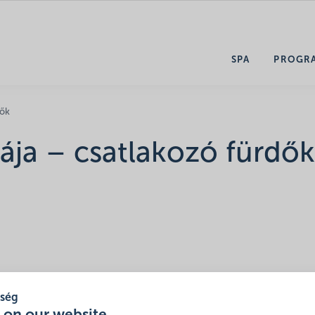
SPA
PROGR
dők
ája – csatlakozó fürdők
tség