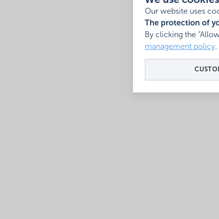
We use cookies
Our website uses coo
The protection of yo
By clicking the “Allo
management policy
.
CUSTOM