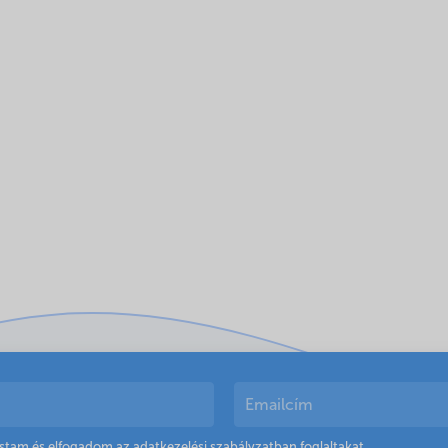
astam és elfogadom az
adatkezelési szabályzatban
foglaltakat.