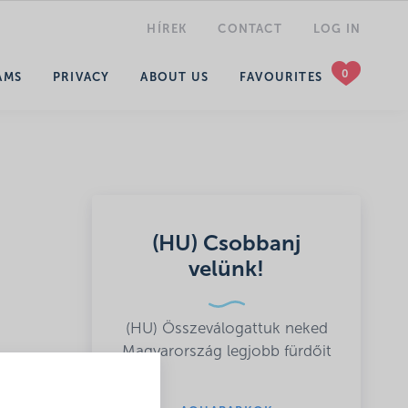
HÍREK
CONTACT
LOG IN
SEARCH
AMS
PRIVACY
ABOUT US
FAVOURITES
(HU) Csobbanj
velünk!
(HU) Összeválogattuk neked
Magyarország legjobb fürdőit