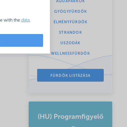
AQUAPARKOK
GYÓGYFÜRDŐK
ce with the
data
ÉLMÉNYFÜRDŐK
STRANDOK
L
USZODÁK
WELLNESSFÜRDŐK
FÜRDŐK LISTÁZÁSA
(HU) Programfigyelő