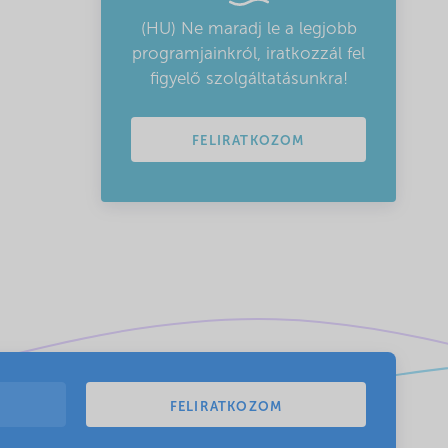
(HU) Ne maradj le a legjobb
programjainkról, iratkozzál fel
figyelő szolgáltatásunkra!
FELIRATKOZOM