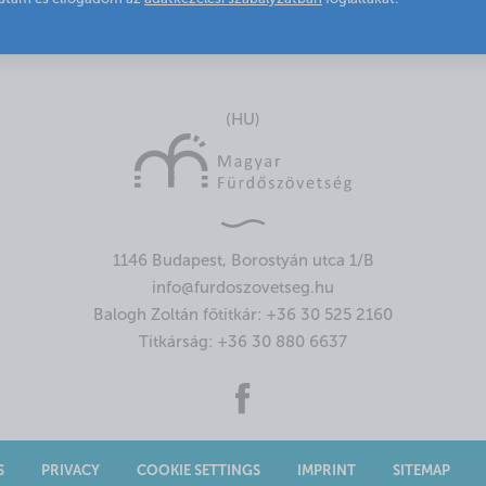
(HU)
1146 Budapest, Borostyán utca 1/B
info@furdoszovetseg.hu
Balogh Zoltán főtitkár:
+36 30 525 2160
Titkárság:
+36 30 880 6637
S
PRIVACY
COOKIE SETTINGS
IMPRINT
SITEMAP