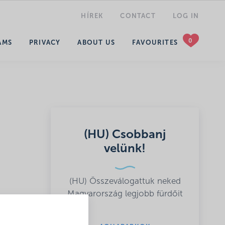
HÍREK
CONTACT
LOG IN
SEARCH
AMS
PRIVACY
ABOUT US
FAVOURITES
(HU) Csobbanj
velünk!
(HU) Összeválogattuk neked
Magyarország legjobb fürdőit