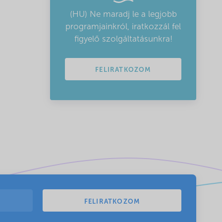
(HU) Ne maradj le a legjobb
programjainkról, iratkozzál fel
figyelő szolgáltatásunkra!
FELIRATKOZOM