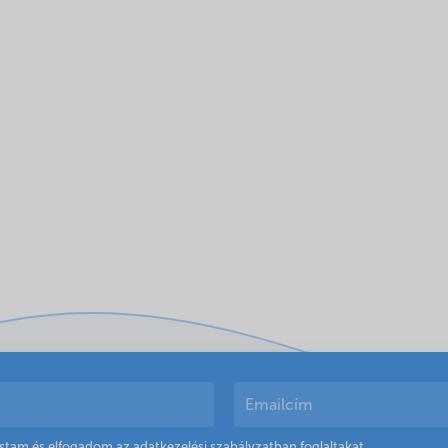
astam és elfogadom az
adatkezelési szabályzatban
foglaltakat.