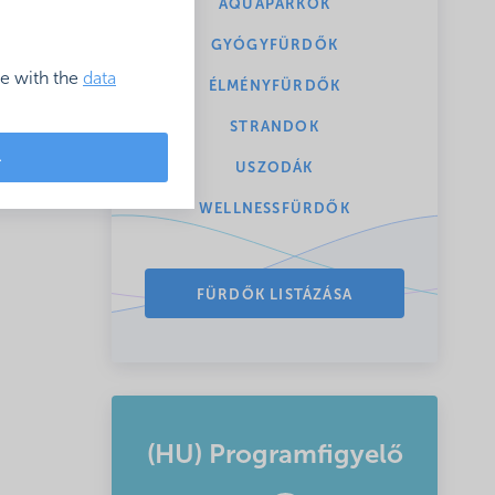
AQUAPARKOK
GYÓGYFÜRDŐK
ce with the
data
ÉLMÉNYFÜRDŐK
STRANDOK
L
USZODÁK
WELLNESSFÜRDŐK
FÜRDŐK LISTÁZÁSA
(HU) Programfigyelő