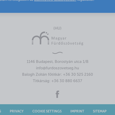
(HU)
1146 Budapest, Borostyán utca 1/B
info@furdoszovetseg.hu
Balogh Zoltán főtitkár:
+36 30 525 2160
Titkárság:
+36 30 880 6637
S
PRIVACY
COOKIE SETTINGS
IMPRINT
SITEMAP