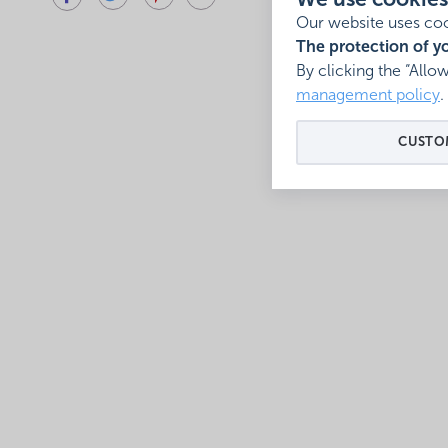
We use cookies
Our website uses coo
The protection of yo
By clicking the “Allo
management policy
.
CUSTOM