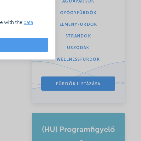
AQUAPARKOK
GYÓGYFÜRDŐK
ce with the
data
ÉLMÉNYFÜRDŐK
STRANDOK
L
USZODÁK
WELLNESSFÜRDŐK
FÜRDŐK LISTÁZÁSA
(HU) Programfigyelő