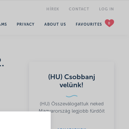
HÍREK
CONTACT
LOG IN
SEARCH
AMS
PRIVACY
ABOUT US
FAVOURITES
.
(HU) Csobbanj
velünk!
(HU) Összeválogattuk neked
Magyarország legjobb fürdőit