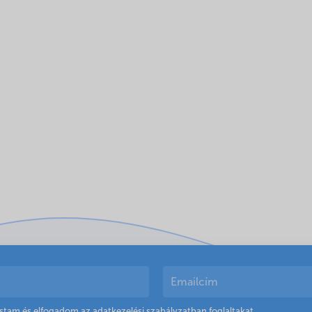
astam és elfogadom az
adatkezelési szabályzatban
foglaltakat.