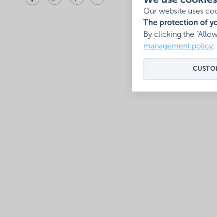
We use cookies
Our website uses coo
The protection of yo
By clicking the “Allo
management policy
.
CUSTOM