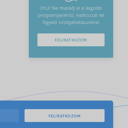
(HU) Ne maradj le a legjobb
programjainkról, iratkozzál fel
figyelő szolgáltatásunkra!
FELIRATKOZOM