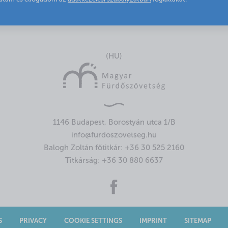
(HU)
1146 Budapest, Borostyán utca 1/B
info@furdoszovetseg.hu
Balogh Zoltán főtitkár:
+36 30 525 2160
Titkárság:
+36 30 880 6637
S
PRIVACY
COOKIE SETTINGS
IMPRINT
SITEMAP