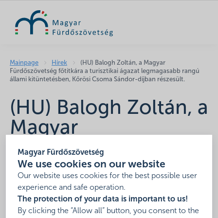
SEARCH
Mainpage
Hírek
(HU) Balogh Zoltán, a Magyar
Fürdőszövetség főtitkára a turisztikai ágazat legmagasabb rangú
állami kitüntetésben, Kőrösi Csoma Sándor-díjban részesült.
(HU) Balogh Zoltán, a
Magyar
Fürdőszövetség
Magyar Fürdőszövetség
főtitkára a turisztikai
We use cookies on our website
Our website uses cookies for the best possible user
ágazat legmagasabb
experience and safe operation.
The protection of your data is important to us!
rangú állami
By clicking the “Allow all” button, you consent to the