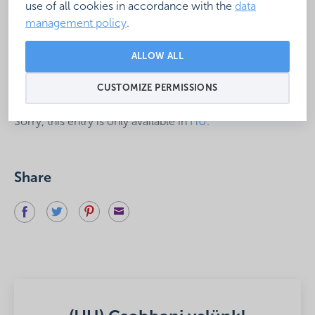
kitüntetésben, Kőrösi
use of all cookies in accordance with the
data
management policy
.
Csoma Sándor-
ALLOW ALL
díjban részesült.
CUSTOMIZE PERMISSIONS
2025. November 28.
Sorry, this entry is only available in
HU
.
Share