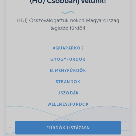
(HU) Csobbanj velünk!
(HU) Összeválogattuk neked Magyarország
legjobb fürdőit
AQUAPARKOK
GYÓGYFÜRDŐK
ÉLMÉNYFÜRDŐK
STRANDOK
USZODÁK
WELLNESSFÜRDŐK
FÜRDŐK LISTÁZÁSA