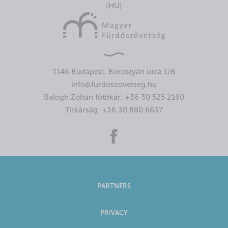
(HU)
1146 Budapest, Borostyán utca 1/B
info@furdoszovetseg.hu
Balogh Zoltán főtitkár:
+36 30 525 2160
Titkárság:
+36 30 880 6637
PARTNERS
PRIVACY