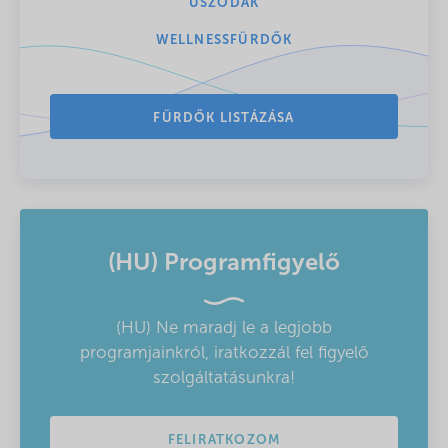
USZODÁK
WELLNESSFÜRDŐK
FÜRDŐK LISTÁZÁSA
(HU) Programfigyelő
(HU) Ne maradj le a legjobb
programjainkról, iratkozzál fel figyelő
szolgáltatásunkra!
FELIRATKOZOM