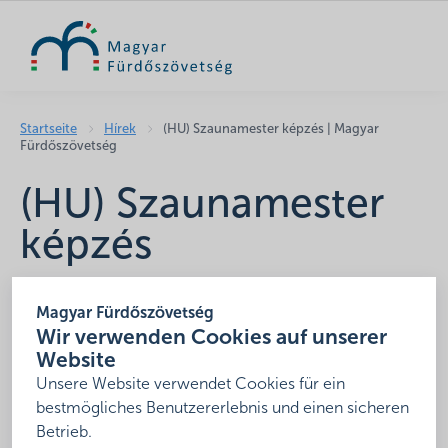
SUCHE
Startseite
Hírek
(HU) Szaunamester képzés | Magyar
Fürdőszövetség
(HU) Szaunamester
képzés
2025. Oktober 10.
Magyar Fürdőszövetség
Leider ist der Eintrag nur auf
HU
verfügbar.
Wir verwenden Cookies auf unserer
Website
Unsere Website verwendet Cookies für ein
Teilen
bestmögliches Benutzererlebnis und einen sicheren
Betrieb.