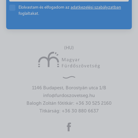
Elolvastam és elfogadom az
adatkezelési szabályzatban
foglaltakat.
(HU)
1146 Budapest, Borostyán utca 1/B
info@furdoszovetseg.hu
Balogh Zoltán főtitkár:
+36 30 525 2160
Titkárság:
+36 30 880 6637