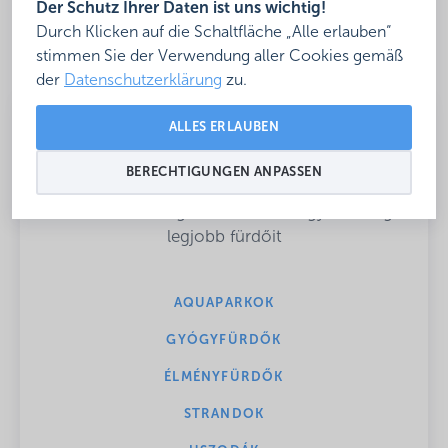
Der Schutz Ihrer Daten ist uns wichtig!
Durch Klicken auf die Schaltfläche „Alle erlauben“
stimmen Sie der Verwendung aller Cookies gemäß
der
Datenschutzerklärung
zu.
ALLES ERLAUBEN
(HU) Csobbanj velünk!
BERECHTIGUNGEN ANPASSEN
(HU) Összeválogattuk neked Magyarország
legjobb fürdőit
AQUAPARKOK
GYÓGYFÜRDŐK
ÉLMÉNYFÜRDŐK
STRANDOK