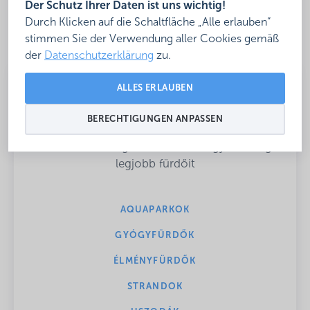
Der Schutz Ihrer Daten ist uns wichtig!
Durch Klicken auf die Schaltfläche „Alle erlauben“
stimmen Sie der Verwendung aller Cookies gemäß
der
Datenschutzerklärung
zu.
ALLES ERLAUBEN
(HU) Csobbanj velünk!
BERECHTIGUNGEN ANPASSEN
(HU) Összeválogattuk neked Magyarország
legjobb fürdőit
AQUAPARKOK
GYÓGYFÜRDŐK
ÉLMÉNYFÜRDŐK
STRANDOK