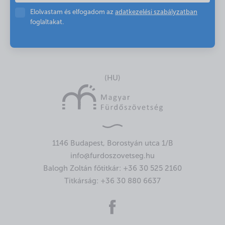
Elolvastam és elfogadom az
adatkezelési szabályzatban
foglaltakat.
(HU)
1146 Budapest, Borostyán utca 1/B
info@furdoszovetseg.hu
Balogh Zoltán főtitkár:
+36 30 525 2160
Titkárság:
+36 30 880 6637