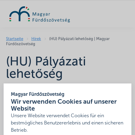
SUCHE
Startseite
Hírek
(HU) Pályázati lehetőség | Magyar
Fürdőszövetség
(HU) Pályázati
lehetőség
2021. Dezember 14.
Magyar Fürdőszövetség
Leider ist der Eintrag nur auf
HU
verfügbar.
Wir verwenden Cookies auf unserer
Website
Unsere Website verwendet Cookies für ein
Teilen
bestmögliches Benutzererlebnis und einen sicheren
Betrieb.