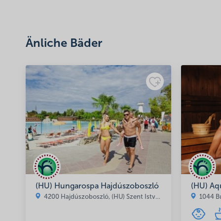
(de)Minősítés
Änliche Bäder
Adatkezelési tájé
(HU) Hungarospa Hajdúszoboszló
(HU) Aq
4200 Hajdúszoboszló, (HU) Szent István park 1-3.
1044 Bu