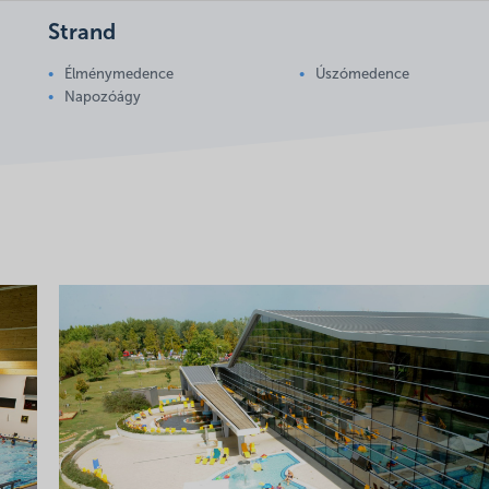
Strand
Élménymedence
Úszómedence
Napozóágy