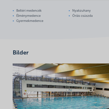
Beltéri medencék
Nyakzuhany
Élménymedence
Óriás csúszda
Gyermekmedence
Bilder