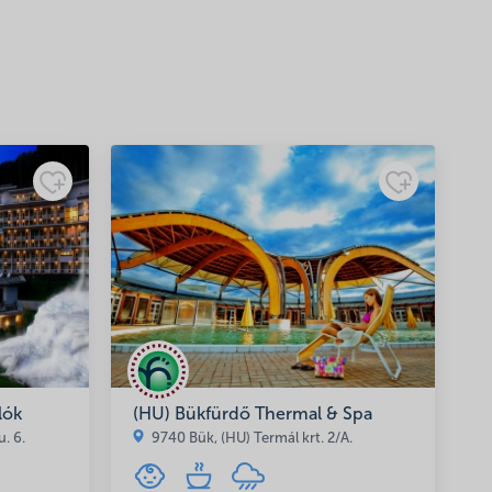
lók
(HU) Bükfürdő Thermal & Spa
. 6.
9740 Bük, (HU) Termál krt. 2/A.