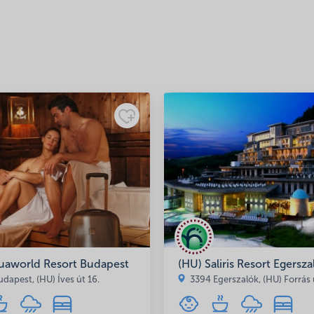
koztató
uaworld Resort Budapest
(HU) Saliris Resort Egersza
dapest, (HU) Íves út 16.
3394 Egerszalók, (HU) Forrás u