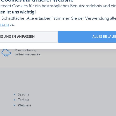
Cookies auf unserer Website
ndet Cookies für ein bestmögliches Benutzererlebnis und ein
en ist uns wichtig!
e Schaltfläche „Alle erlauben“ stimmen Sie der Verwendung al
ärung
zu.
arte
IGUNGEN ANPASSEN
ALLES ERLAU
Rosszidőben is,
beltéri medencék
Szauna
Terápia
Wellness