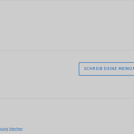
SCHREIB DEINE MEIN
rliche Felder sind mit
*
markiert
ung hierher