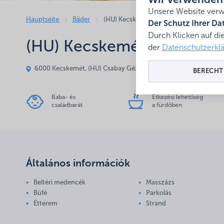
Wir verwenden 
Unsere Website verwe
Hauptseite
Bäder
(HU) Kecskeméti Fürdő
Der Schutz Ihrer Dat
Durch Klicken auf di
(HU) Kecskeméti Fürdő
der
Datenschutzerkl
6000 Kecskemét, (HU) Csabay Géza körút 5.
Zeigen auf der K
BERECHT
Baba- és
Étkezési lehetőség
családbarát
a fürdőben
Általános információk
Beltéri medencék
Masszázs
Büfé
Parkolás
Étterem
Strand