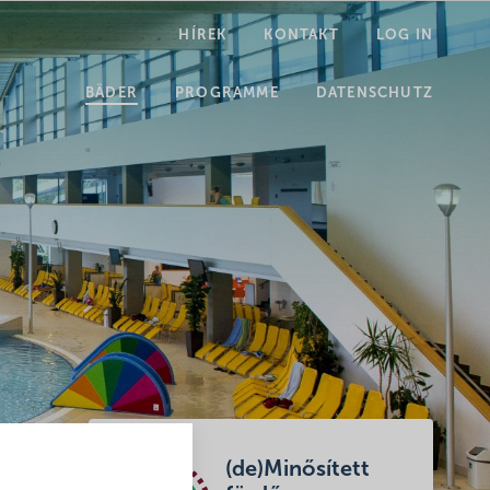
HÍREK
KONTAKT
LOG IN
SUCHE
BÄDER
PROGRAMME
DATENSCHUTZ
(de)Minősített