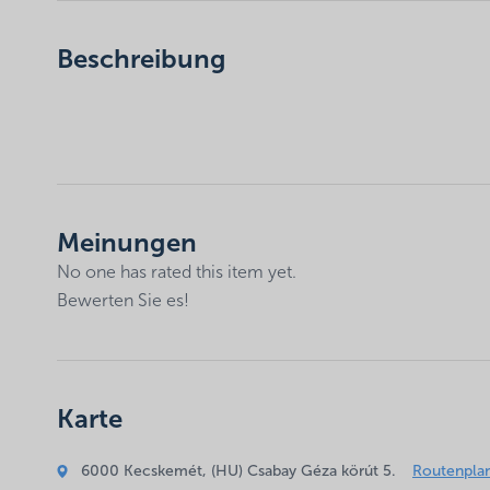
Beschreibung
Leider ist der Eintrag nur auf
HU
verfügbar.
Meinungen
No one has rated this item yet.
Bewerten Sie es!
Deine E-Mail-Adresse wird nicht veröffentlicht.
Erforde
Karte
Kommentar
*
6000 Kecskemét, (HU) Csabay Géza körút 5.
Routenplan