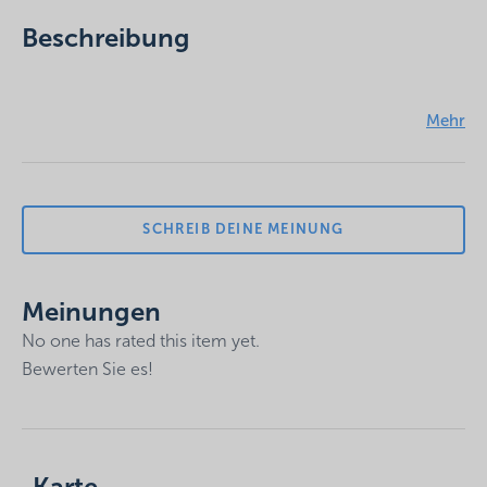
Beschreibung
Leider ist der Eintrag nur auf
HU
verfügbar.
SCHREIB DEINE MEINUNG
Meinungen
No one has rated this item yet.
Bewerten Sie es!
Deine E-Mail-Adresse wird nicht veröffentlicht.