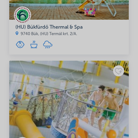
(HU) Bükfürdő Thermal & Spa
Name, E-Mail-Adresse und Website in diesem Browser für
9740 Bük, (HU) Termál krt. 2/A.
meinen nächsten Kommentar speichern.
(de)Minősítés
Adatkezelési
tájékoztató