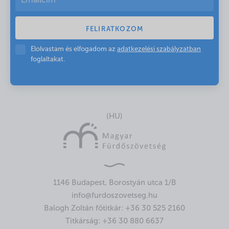
Elolvastam és elfogadom az
adatkezelési szabályzatban
foglaltakat.
(HU)
1146 Budapest, Borostyán utca 1/B
info@furdoszovetseg.hu
Balogh Zoltán főtitkár:
+36 30 525 2160
Titkárság:
+36 30 880 6637