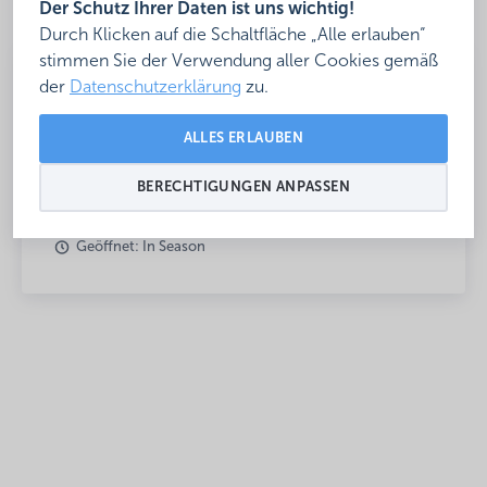
Der Schutz Ihrer Daten ist uns wichtig!
Durch Klicken auf die Schaltfläche „Alle erlauben“
stimmen Sie der Verwendung aller Cookies gemäß
der
Datenschutzerklärung
zu.
+36 30/670-
XXX
Zeigen
ALLES ERLAUBEN
info@annagora.com
https://annagora.com/hu/
BERECHTIGUNGEN ANPASSEN
Geöffnet: In Season