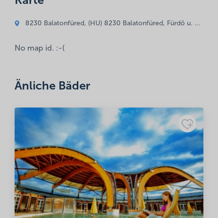
Karte
Erforderliche Felder sind mit
*
markiert
Kommentar
8230 Balatonfüred, (HU) 8230 Balatonfüred, Fürdő u. 35/A
*
No map id. :-(
Änliche Bäder
Name
*
E-Mail-Adresse
*