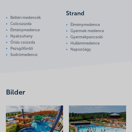
Strand
Beltéri medencék
Csőcsúszda
Élménymedence
Élménymedence
Gyermek medence
Nyakzuhany
Gyermekpancsoló
Óriás csúszda
Hullámmedence
Pezsgőfürdő
Napozóágy
Sodrómedence
Bilder